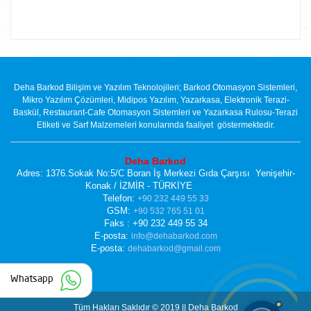
Deha Barkod Bilişim ve Yazılım Teknolojileri; Barkod Otomasyon Sistemleri,
Mikro Yazılım Çözümleri, Midipos Yazılım, Yazarkasa, Elektronik Terazi-
Baskül, Restaurant-Cafe Otomasyon Sistemleri ve Yazarkasa Rulosu-Terazi
Etiketi ve Sarf Malzemeleri konularında faaliyet göstermektedir.
Deha Barkod
Adres: 1376.Sokak No:5/C Boran İş Merkezi Gıda Çarşısı Yenişehir-
Konak / İZMİR - TÜRKİYE
Telefon:
+90 232 449 55 33
GSM:
+90 532 765 51 01
Faks : +90 232 449 55 34
E-posta:
info@dehabarkod.com
E-posta:
dehabarkod@gmail.com
Whatsapp
Tüm Hakları Saklıdır © 2019 || Deha Barkod