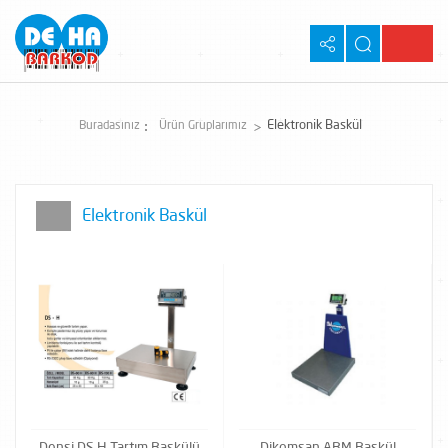
Elektronik Baskül
Buradasınız
Ürün Gruplarımız
Elektronik Baskül
Densi DS H Tartım Baskülü
Dikomsan ABM Baskül