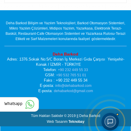
Deha Barkod Bilişim ve Yazılım Teknolojileri; Barkod Otomasyon Sistemleri,
Mikro Yazılım Çözümleri, Midipos Yazılım, Yazarkasa, Elektronik Terazi-
Baskül, Restaurant-Cafe Otomasyon Sistemleri ve Yazarkasa Rulosu-Terazi
Etiketi ve Sarf Malzemeleri konularında faaliyet göstermektedir.
Deha Barkod
Adres: 1376.Sokak No:5/C Boran İş Merkezi Gıda Çarşısı Yenişehir-
Konak / İZMİR - TÜRKİYE
Telefon:
+90 232 449 55 33
GSM:
+90 532 765 51 01
Faks : +90 232 449 55 34
E-posta:
info@dehabarkod.com
E-posta:
dehabarkod@gmail.com
Whatsapp
Tüm Hakları Saklıdır © 2019 || Deha Barkod
Web Tasarım
Teknobay